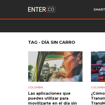
SMART
TAG - DÍA SIN CARRO
COLOMBIA
COLOMBI
Las aplicaciones que
¿Cómo 
puedes utilizar para
Transm
movilizarte en el día sin
TransM