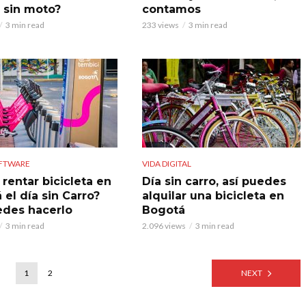
y sin moto?
contamos
3 min read
233 views
3 min read
OFTWARE
VIDA DIGITAL
rentar bicicleta en
Día sin carro, así puedes
 el día sin Carro?
alquilar una bicicleta en
edes hacerlo
Bogotá
3 min read
2.096 views
3 min read
1
2
NEXT