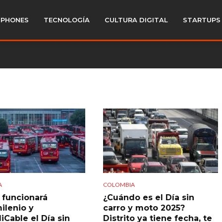
PHONES
TECNOLOGÍA
CULTURA DIGITAL
STARTUPS
A
COLOMBIA
funcionará
¿Cuándo es el Día sin
ilenio y
carro y moto 2025?
iCable el Día sin
Distrito ya tiene fecha, te