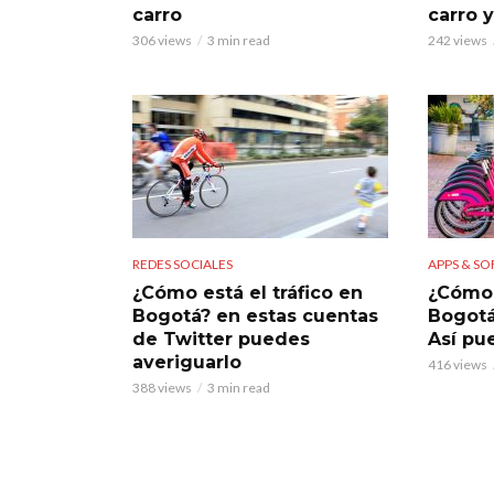
carro
carro 
306 views
3 min read
242 views
REDES SOCIALES
APPS & S
¿Cómo está el tráfico en
¿Cómo 
Bogotá? en estas cuentas
Bogotá
de Twitter puedes
Así pu
averiguarlo
416 views
388 views
3 min read