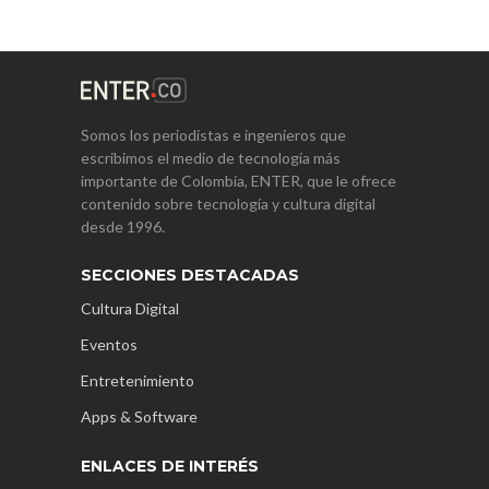
Somos los periodistas e ingenieros que
escribimos el medio de tecnología más
importante de Colombia, ENTER, que le ofrece
contenido sobre tecnología y cultura digital
desde 1996.
SECCIONES DESTACADAS
Cultura Digital
Eventos
Entretenimiento
Apps & Software
ENLACES DE INTERÉS