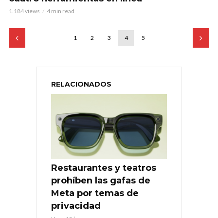
1.184 views
4 min read
1
2
3
4
5
RELACIONADOS
Restaurantes y teatros
prohíben las gafas de
Meta por temas de
privacidad