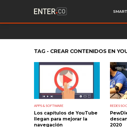
SMART
TAG - CREAR CONTENIDOS EN YO
VIDEO
APPS & SOFTWARE
REDES SOC
Los capítulos de YouTube
PewDie
llegan para mejorar la
descan
navegación
2020