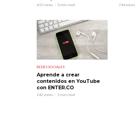
615 views
3 min read
744 views
REDES SOCIALES
Aprende a crear
contenidos en YouTube
con ENTER.CO
242 views
2 min read