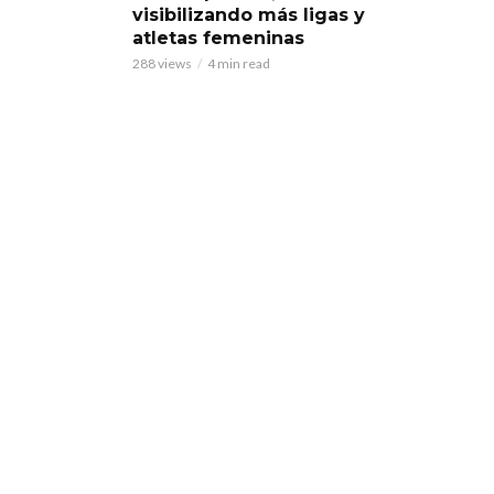
visibilizando más ligas y
atletas femeninas
288 views
4 min read