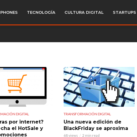
PHONES
TECNOLOGÍA
CULTURA DIGITAL
STARTUPS
MACIÓN DIGITAL
TRANSFORMACIÓN DIGITAL
as por internet?
Una nueva edición de
cha el HotSale y
BlackFriday se aproxima
omociones
68 views
2 min read