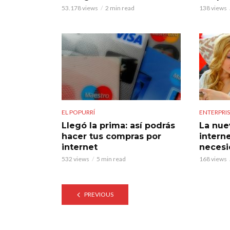
53.178 views
2 min read
138 views
EL POPURRÍ
ENTERPRI
Llegó la prima: así podrás
La nue
hacer tus compras por
interne
internet
neces
532 views
5 min read
168 views
PREVIOUS