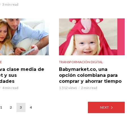
3 min read
SE
TRANSFORMACIÓN DIGITAL
va clase media de
Babymarket.co, una
t y sus
opción colombiana para
idades
comprar y ahorrar tiempo
4 min read
1.512 views
2 min read
1
2
3
4
NEXT