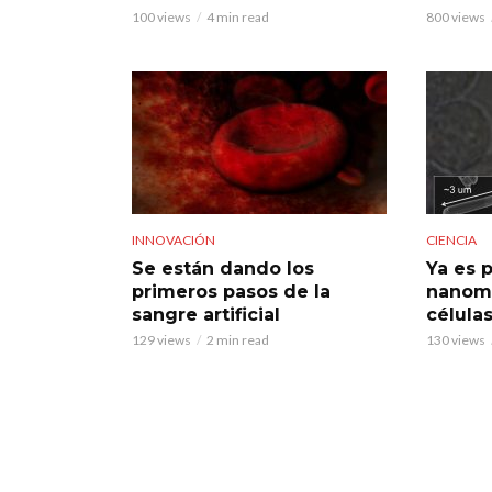
100 views
4 min read
800 views
INNOVACIÓN
CIENCIA
Se están dando los
Ya es p
primeros pasos de la
nanomo
sangre artificial
células
129 views
2 min read
130 views