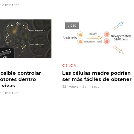
3 min read
VIDEO
CIENCIA
osible controlar
Las células madre podrían
tores dentro
ser más fáciles de obtener
 vivas
324 views
2 min read
2 min read