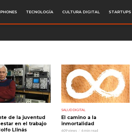
PHONES
TECNOLOGÍA
CULTURA DIGITAL
STARTUPS
SALUD DIGITAL
nte de la juventud
El camino a la
estar en el trabajo
inmortalidad
olfo Llinás
609 views
6 min read