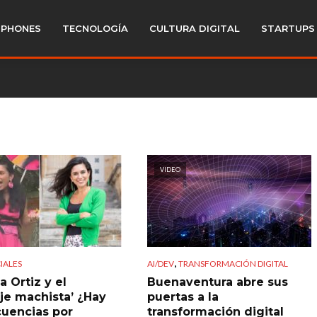
PHONES
TECNOLOGÍA
CULTURA DIGITAL
STARTUPS
VIDEO
,
IALES
AI/DEV
TRANSFORMACIÓN DIGITAL
a Ortiz y el
Buenaventura abre sus
je machista’ ¿Hay
puertas a la
uencias por
transformación digital