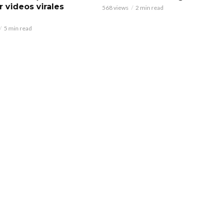
r videos virales
568 views
2 min read
5 min read