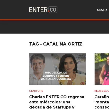
SMART
TAG - CATALINA ORTIZ
STARTUPS
REDES SOC
Charlas ENTER.CO regresa
Catalin
este miércoles: una
‘monta
década de Startups y
consec