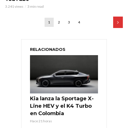
3.241 views
3 min read
1
2
3
4
RELACIONADOS
Kia lanza la Sportage X-
Line HEV y el K4 Turbo
en Colombia
Hace 21 horas