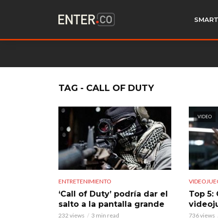
SMART
TAG - CALL OF DUTY
VIDEO
ENTRETENIMIENTO
VIDEOJUE
‘Call of Duty’ podría dar el
Top 5:
salto a la pantalla grande
videoj
232 views
3 min read
736 views