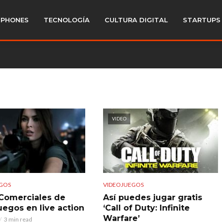
PHONES
TECNOLOGÍA
CULTURA DIGITAL
STARTUPS
VIDEO
GOS
VIDEOJUEGOS
 Comerciales de
Así puedes jugar gratis
uegos en live action
‘Call of Duty: Infinite
Warfare’
3 min read