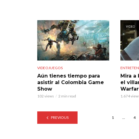
VIDEO
VIDEOJUEGOS
ENTRETEN
Aún tienes tiempo para
Mira a
asistir al Colombia Game
el vill
Show
Warfar
102 views
2 min read
1.674 view
PREVIOUS
1
…
4