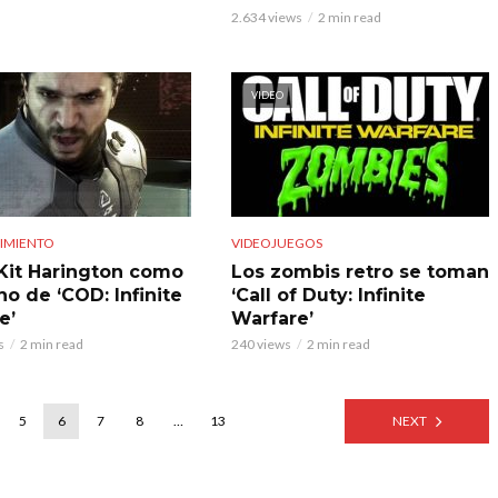
2.634 views
2 min read
VIDEO
IMIENTO
VIDEOJUEGOS
 Kit Harington como
Los zombis retro se toman
ano de ‘COD: Infinite
‘Call of Duty: Infinite
e’
Warfare’
s
2 min read
240 views
2 min read
5
6
7
8
…
13
NEXT