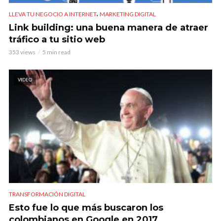
,
LLEVA TU NEGOCIO A INTERNET
MARKETING DIGITAL
Link building: una buena manera de atraer
tráfico a tu sitio web
353 views
5 min read
VIDEO
TRANSFORMACIÓN DIGITAL
Esto fue lo que más buscaron los
colombianos en Google en 2017