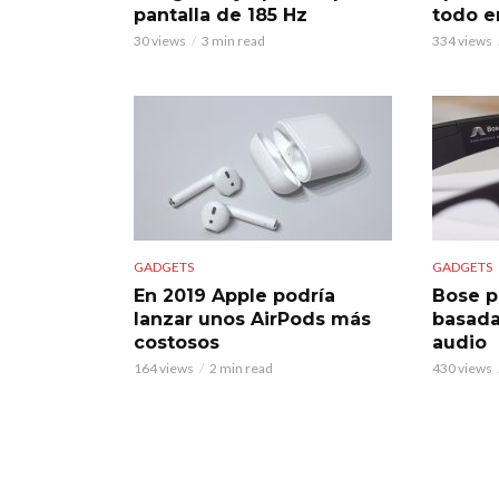
todo e
pantalla de 185 Hz
334 views
30 views
3 min read
GADGETS
GADGETS
En 2019 Apple podría
Bose p
lanzar unos AirPods más
basad
costosos
audio
164 views
2 min read
430 views