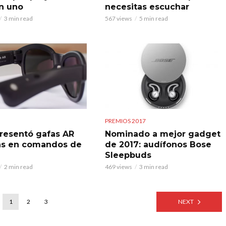
n uno
necesitas escuchar
3 min read
567 views
5 min read
PREMIOS 2017
resentó gafas AR
Nominado a mejor gadget
as en comandos de
de 2017: audífonos Bose
Sleepbuds
2 min read
469 views
3 min read
1
2
3
NEXT