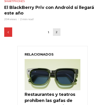
SMARTPHONES
El BlackBerry Priv con Android sí llegará
este año
204 views
2 min read
1
2
RELACIONADOS
Restaurantes y teatros
prohíben las gafas de