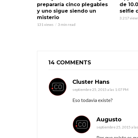
prepararía cinco plegables
de 10.
y uno sigue siendo un
selfie
misterio
3.217 view
131 views
3 min read
14 COMMENTS
Cluster Hans
septiembre 25, 2015 a las 1:07 PM
Eso todavia existe?
Augusto
septiembre 25, 2015 a la
Por que existe es q