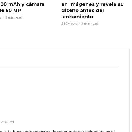
000 mAh y cámara
en imágenes y revela su
 de 50 MP
diseño antes del
lanzamiento
s
3 min read
230 views
3 min read
s 2:37 PM
ue está buscando maneras de tener más participación en el