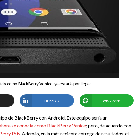
ido como BlackBerry Venice, ya estaría por llegar.
LINKEDIN
WHATSAPP
po de BlackBerry con Android. Este equipo sería un
ahora se conocía como BlackBerry Venice
; pero, de acuerdo con
erry Priv.
Además, en la más reciente entrega de resultados, el