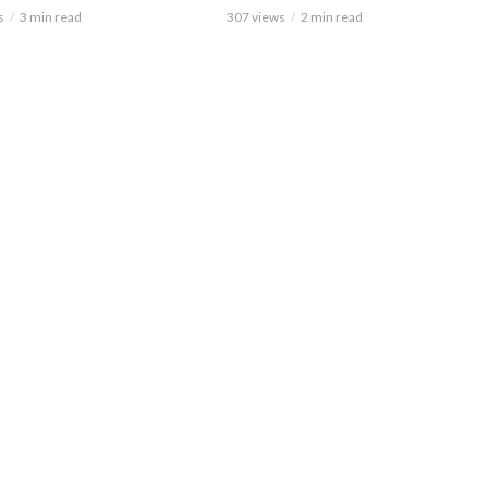
s
3 min read
307 views
2 min read