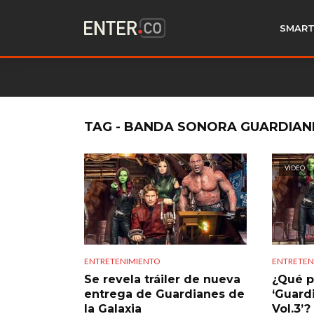
SMART
TAG - BANDA SONORA GUARDIANE
VIDEO
ENTRETENIMIENTO
ENTRETEN
Se revela tráiler de nueva
¿Qué p
entrega de Guardianes de
‘Guard
la Galaxia
Vol.3’?