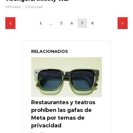
330 views
5 min read
1
…
5
6
7
8
RELACIONADOS
Restaurantes y teatros
prohíben las gafas de
Meta por temas de
privacidad