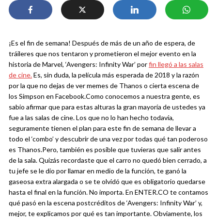
¡Es el fin de semana! Después de más de un año de espera, de
tráileres que nos tentaron y prometieron el mejor evento en la
historia de Marvel, ‘Avengers: Infinity War’ por
fin llegó a las salas
de cine.
Es, sin duda, la película más esperada de 2018 y la razón
por la que no dejas de ver memes de Thanos o cierta escena de
los Simpson en Facebook.
Como conocemos a nuestra gente, es
sabio afirmar que para estas alturas la gran mayoría de ustedes ya
fue a las salas de cine. Los que no lo han hecho todavía,
seguramente tienen el plan para este fin de semana de llevar a
todo el ‘combo’ y descubrir de una vez por todas qué tan poderoso
es Thanos.
Pero, también es posible que tuvieras que salir antes
de la sala. Quizás recordaste que el carro no quedó bien cerrado, a
tu jefe se le dio por llamar en medio de la función, te ganó la
gaseosa extra alargada o se te olvidó que es obligatorio quedarse
hasta el final en la función. No importa. En ENTER.CO te contamos
qué pasó en la escena postcréditos de ‘Avengers: Infinity War’ y,
mejor, te explicamos por qué es tan importante. Obviamente, los