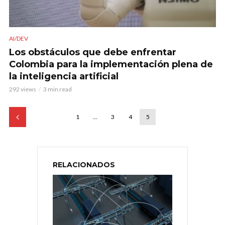
AI/DEV
Los obstáculos que debe enfrentar
Colombia para la implementación plena de
la inteligencia artificial
292 views
3 min read
1
…
3
4
5
RELACIONADOS