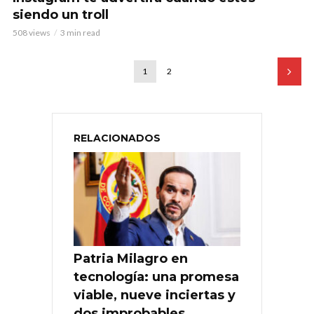
siendo un troll
508 views
3 min read
1
2
RELACIONADOS
Patria Milagro en
tecnología: una promesa
viable, nueve inciertas y
dos improbables