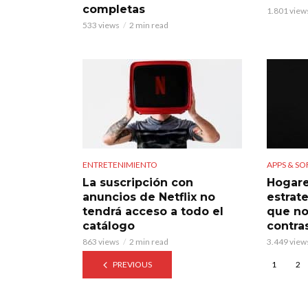
completas
1.801 view
533 views
2 min read
ENTRETENIMIENTO
APPS & S
La suscripción con
Hogare
anuncios de Netflix no
estrate
tendrá acceso a todo el
que no
catálogo
contra
863 views
2 min read
3.449 view
PREVIOUS
1
2