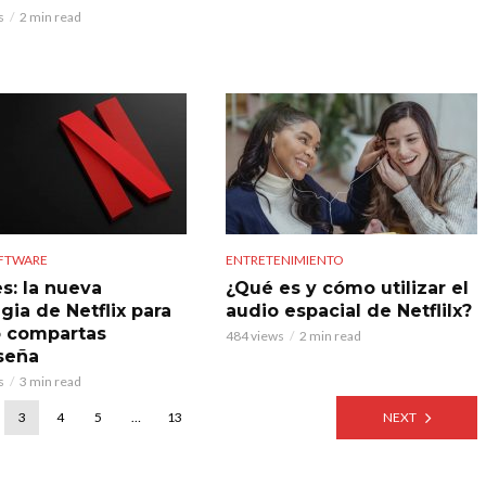
s
2 min read
OFTWARE
ENTRETENIMIENTO
s: la nueva
¿Qué es y cómo utilizar el
gia de Netflix para
audio espacial de Netflilx?
 compartas
484 views
2 min read
seña
s
3 min read
3
4
5
…
13
NEXT