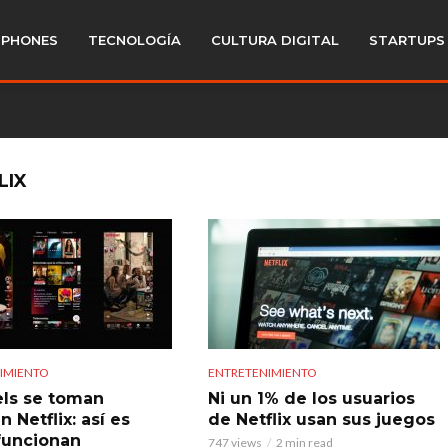
PHONES
TECNOLOGÍA
CULTURA DIGITAL
STARTUPS
LIX
IMIENTO
ENTRETENIMIENTO
els se toman
Ni un 1% de los usuarios
 Netflix: así es
de Netflix usan sus juegos
funcionan
747 views
2 min read