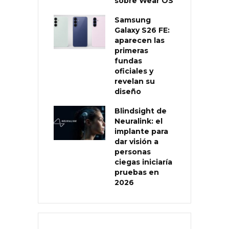
sobre Wear OS
Samsung
Galaxy S26 FE:
aparecen las
primeras
fundas
oficiales y
revelan su
diseño
Blindsight de
Neuralink: el
implante para
dar visión a
personas
ciegas iniciaría
pruebas en
2026