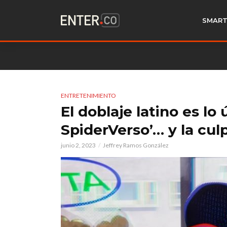
SMART
ENTRETENIMIENTO
El doblaje latino es lo
SpiderVerso’… y la cul
junio 2, 2023
Jeffrey Ramos González