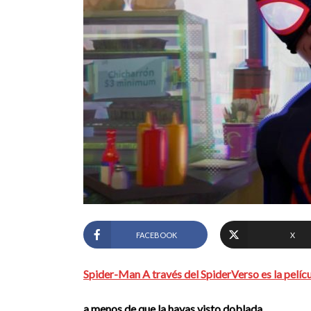
FACEBOOK
X
Spider-Man A través del SpiderVerso es la pelíc
a menos de que la hayas visto doblada.