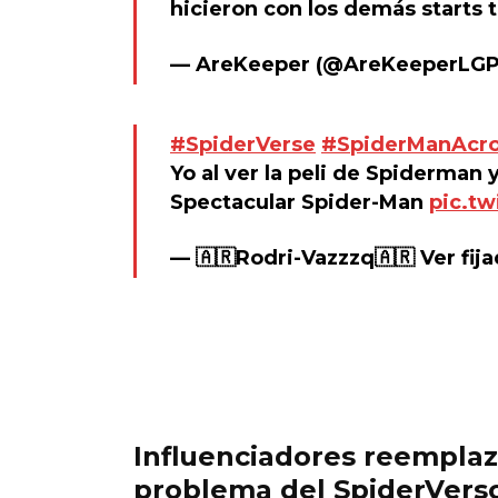
hicieron con los demás starts 
— AreKeeper (@AreKeeperLG
#SpiderVerse
#SpiderManAcro
Yo al ver la peli de Spiderman
Spectacular Spider-Man
pic.t
— 🇦🇷Rodri-Vazzzq🇦🇷 Ver fij
Influenciadores reemplaz
problema del SpiderVers