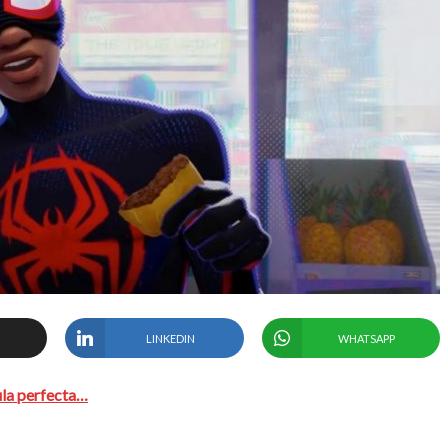
LINKEDIN
WHATSAPP
ula perfecta…