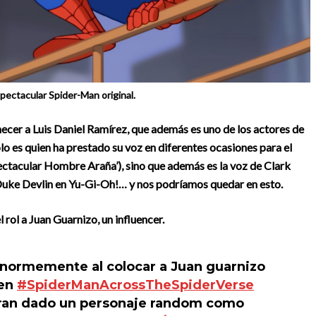
spectacular Spider-Man original.
necer a Luis Daniel Ramírez, que además es uno de los actores de
o es quien ha prestado su voz en diferentes ocasiones para el
pectacular Hombre Araña’), sino que además es la voz de Clark
Duke Devlin en Yu-Gi-Oh!… y nos podríamos quedar en esto.
 rol a Juan Guarnizo, un influencer.
 enormemente al colocar a Juan guarnizo
 en
#SpiderManAcrossTheSpiderVerse
ieran dado un personaje random como