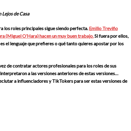
n Lejos de Casa
ra los roles principales sigue siendo perfecta.
Emilio Treviño
era (Miguel O’Hara) hacen un muy buen trabajo.
Si fuera por ellos,
l es el lenguaje que prefieres o qué tanto quieres apostar por los
vez de contratar actores profesionales para los roles de sus
 interpretaron a las versiones anteriores de estas versiones…
eclutar a influenciadores y TikTokers para ser estas versiones de