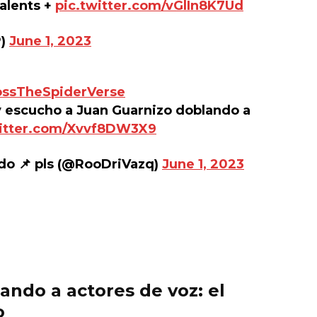
talents +
pic.twitter.com/vGlIn8K7Ud
P)
June 1, 2023
ssTheSpiderVerse
 y escucho a Juan Guarnizo doblando a
witter.com/Xvvf8DW3X9
ado 📌 pls (@RooDriVazq)
June 1, 2023
ando a actores de voz: el
o