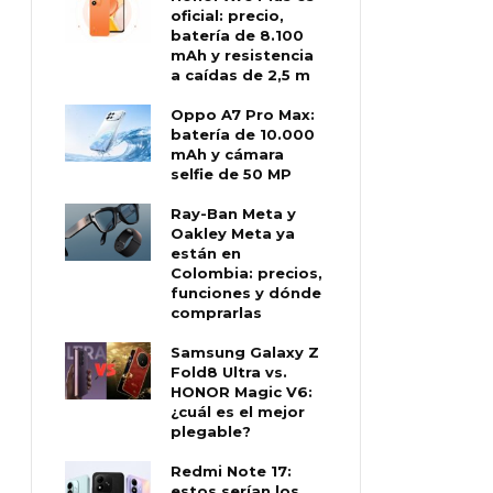
oficial: precio,
batería de 8.100
mAh y resistencia
a caídas de 2,5 m
Oppo A7 Pro Max:
batería de 10.000
mAh y cámara
selfie de 50 MP
Ray-Ban Meta y
Oakley Meta ya
están en
Colombia: precios,
funciones y dónde
comprarlas
Samsung Galaxy Z
Fold8 Ultra vs.
HONOR Magic V6:
¿cuál es el mejor
plegable?
Redmi Note 17:
estos serían los