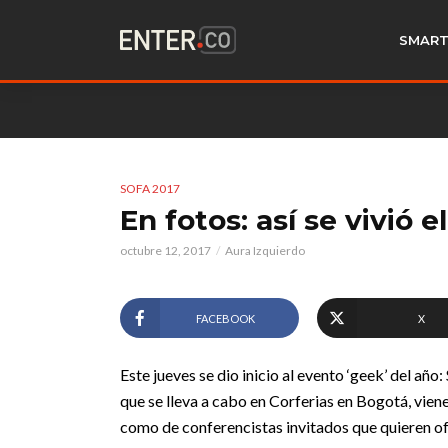
SMART
SOFA 2017
En fotos: así se vivió 
octubre 12, 2017
Aura Izquierdo
FACEBOOK
X
Este jueves se dio inicio al evento ‘geek’ del añ
que se lleva a cabo en Corferias en Bogotá, vien
como de conferencistas invitados que quieren ofr