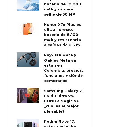
batería de 10.000
mAh y cámara
selfie de 50 MP
Honor X7e Plus es
oficial: precio,
batería de 8.100
mAh y resistencia
a caídas de 2,5 m
Ray-Ban Meta y
Oakley Meta ya
están en
Colombia: precios,
funciones y dónde
comprarlas
Samsung Galaxy Z
Fold8 Ultra vs.
HONOR Magic V6:
¿cuál es el mejor
plegable?
Redmi Note 17:
estos serían los