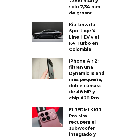
7.000 mAh y
solo 7,34 mm
de grosor
Kia lanza la
Sportage X-
Line HEV y el
K4 Turbo en
Colombia
iPhone Air 2:
filtran una
Dynamic Island
más pequeña,
doble cámara
de 48 MP y
chip A20 Pro
El REDMI K100
Pro Max
recupera el
subwoofer
integrado y