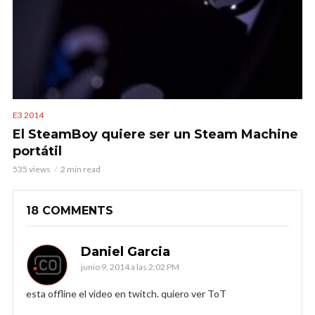
E3 2014
El SteamBoy quiere ser un Steam Machine
portátil
535 views
2 min read
18 COMMENTS
Daniel Garcia
junio 9, 2014 a las 2:02 PM
esta offline el video en twitch. quiero ver ToT