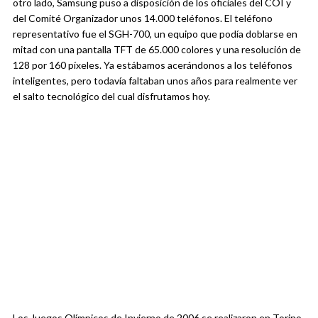
otro lado, Samsung puso a disposición de los oficiales del COI y
del Comité Organizador unos 14.000 teléfonos. El teléfono
representativo fue el SGH-700, un equipo que podía doblarse en
mitad con una pantalla TFT de 65.000 colores y una resolución de
128 por 160 píxeles. Ya estábamos acerándonos a los teléfonos
inteligentes, pero todavía faltaban unos años para realmente ver
el salto tecnológico del cual disfrutamos hoy.
Los Juegos Olímpicos de Invierno de 2006 se realizaron en Torino,