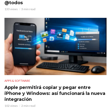
@todos
133 views
3 min read
APPS & SOFTWARE
Apple permitirá copiar y pegar entre
iPhone y Windows: así funcionará la nueva
integración
102 views
2 min read