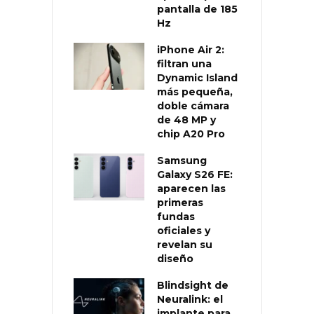
pantalla de 185
Hz
iPhone Air 2:
filtran una
Dynamic Island
más pequeña,
doble cámara
de 48 MP y
chip A20 Pro
Samsung
Galaxy S26 FE:
aparecen las
primeras
fundas
oficiales y
revelan su
diseño
Blindsight de
Neuralink: el
implante para