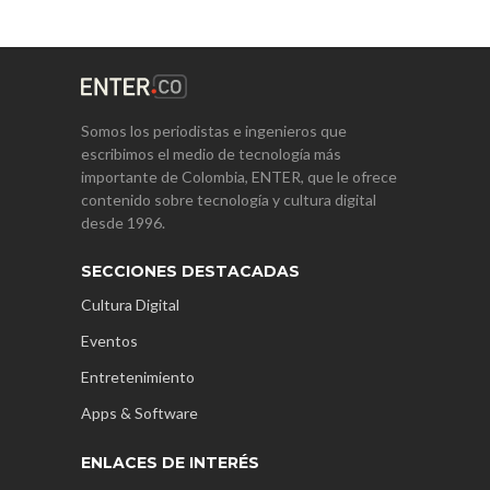
Somos los periodistas e ingenieros que
escribimos el medio de tecnología más
importante de Colombia, ENTER, que le ofrece
contenido sobre tecnología y cultura digital
desde 1996.
SECCIONES DESTACADAS
Cultura Digital
Eventos
Entretenimiento
Apps & Software
ENLACES DE INTERÉS