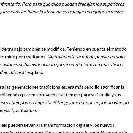
frentarlo. Pero para que ellos puedan trabajar, los superiores
e a ellos les llama la atención es trabajar en equipo al mismo
d de trabajo también se modifica. Teniendo en cuenta el método
 se mide por resultados.
“Actualmente se puede pensar en solo
ocasiones se ha evidenciado que el rendimiento en una oficina
d en mi casa”
, explicó.
a las generaciones tradicionales, era más sencillo sacrificar la
millenials quieren aprovechar su tiempo para su familia y sus
 estos tiempos no importa. Si tengo que renunciar por un viaje, lo
pensar”
, puntualizó.
ials pueden llevar a la transformación digital y los nuevos
suceder si los empresarios aceptan que todo cambió, porque de