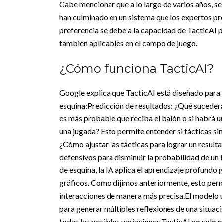
Cabe mencionar que a lo largo de varios años, s
han culminado en un sistema que los expertos pre
preferencia se debe a la capacidad de TacticAI p
también aplicables en el campo de juego.
¿Cómo funciona TacticAI?
Google explica que TacticAI está diseñado para 
esquina:
Predicción de resultados: ¿Qué sucederá
es más probable que reciba el balón o si habrá un
una jugada? Esto permite entender si tácticas sim
¿Cómo ajustar las tácticas para lograr un result
defensivos para disminuir la probabilidad de un i
de esquina, la IA aplica el aprendizaje profund
gráficos.
Como dijimos anteriormente, esto permi
interacciones de manera más precisa.
El modelo u
para generar múltiples reflexiones de una situac
todas las posibles variaciones.
TacticAI no solo 