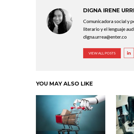
DIGNA IRENE UR
Comunicadora social y pe
literario y el lenguaje au
digna.urrea@enter.co
VIEW ALL POSTS
YOU MAY ALSO LIKE