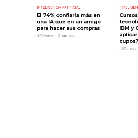
INTELIGENCIA ARTIFICIAL
INTELIGEN
El 74% confiaría más en
Cursos 
una IA que en un amigo
tecnol
para hacer sus compras
IBM y 
aplicar
140 views
3 min read
cupos
480 views