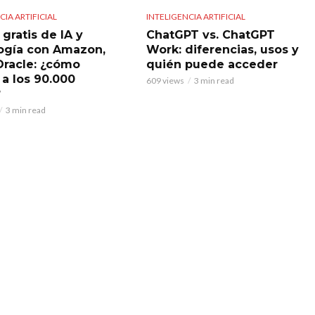
CIA ARTIFICIAL
INTELIGENCIA ARTIFICIAL
gratis de IA y
ChatGPT vs. ChatGPT
ogía con Amazon,
Work: diferencias, usos y
Oracle: ¿cómo
quién puede acceder
 a los 90.000
609 views
3 min read
?
3 min read