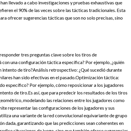
e han llevado a cabo investigaciones y pruebas exhaustivas que
fieren el 90% de las veces sobre las tácticas tradicionales. Esta
ara ofrecer sugerencias tácticas que son no solo precisas, sino
responder tres preguntas clave sobre los tiros de
 con una configuración táctica específica? Por ejemplo, ¿quién
 intento de tiro?
Análisis retrospectivo: ¿Qué sucedió durante
ilares han sido efectivas en el pasado.
Optimización táctica:
ado específico? Por ejemplo, cómo reposicionar a los jugadores
ntento de tiro.
Es así, que para predecir los resultados de los tiros
o geométrico, modelando las relaciones entre los jugadores como
te representar las configuraciones de los jugadores y sus
tiliza una variante de la red convolucional equivariante de grupo
ión dada, garantizando que las predicciones sean coherentes en
predice situaciones de juego, sino que también ofrece sugerencias