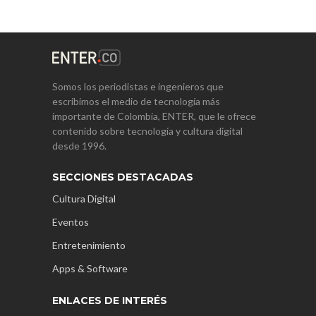
Somos los periodistas e ingenieros que
escribimos el medio de tecnología más
importante de Colombia, ENTER, que le ofrece
contenido sobre tecnología y cultura digital
desde 1996.
SECCIONES DESTACADAS
Cultura Digital
Eventos
Entretenimiento
Apps & Software
ENLACES DE INTERÉS