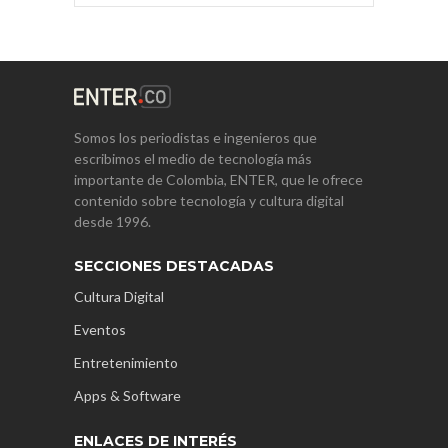
Somos los periodistas e ingenieros que
escribimos el medio de tecnología más
importante de Colombia, ENTER, que le ofrece
contenido sobre tecnología y cultura digital
desde 1996.
SECCIONES DESTACADAS
Cultura Digital
Eventos
Entretenimiento
Apps & Software
ENLACES DE INTERÉS