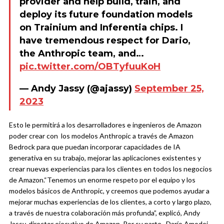
provider and help build, train, and
deploy its future foundation models
on Trainium and Inferentia chips. I
have tremendous respect for Dario,
the Anthropic team, and…
pic.twitter.com/OBTyfuuKoH
— Andy Jassy (@ajassy)
September 25,
2023
Esto le permitirá a los desarrolladores e ingenieros de Amazon
poder crear con los modelos Anthropic a través de Amazon
Bedrock para que puedan incorporar capacidades de IA
generativa en su trabajo, mejorar las aplicaciones existentes y
crear nuevas experiencias para los clientes en todos los negocios
de Amazon.
“Tenemos un enorme respeto por el equipo y los
modelos básicos de Anthropic, y creemos que podemos ayudar a
mejorar muchas experiencias de los clientes, a corto y largo plazo,
a través de nuestra colaboración más profunda”, explicó, Andy
Jassy, ​​director ejecutivo de Amazon.
Por su parte, Darío Amodei,