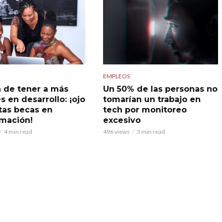
EMPLEOS
a de tener a más
Un 50% de las personas no
s en desarrollo: ¡ojo
tomarían un trabajo en
tas becas en
tech por monitoreo
mación!
excesivo
4 min read
496 views
3 min read