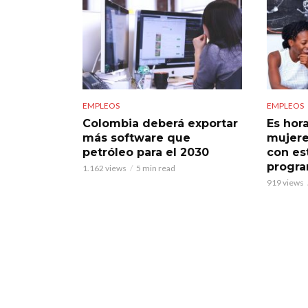
EMPLEOS
EMPLEOS
Colombia deberá exportar
Es hor
más software que
mujere
petróleo para el 2030
con es
progra
1.162 views
5 min read
919 views