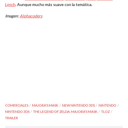
Lynch
. Aunque mucho más suave con la temática.
Imagen:
Alphacoders
COMERCIALES
MAJORA'S MASK
NEW NINTENDO 3DS
NINTENDO
NINTENDO 3DS
THE LEGEND OF ZELDA: MAJORA'S MASK
TLOZ
TRAILER