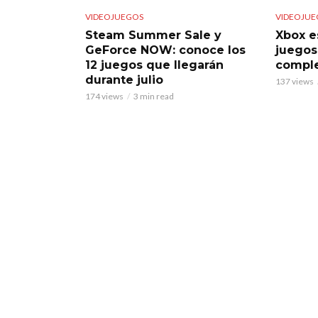
VIDEOJUEGOS
VIDEOJUE
Steam Summer Sale y
Xbox e
GeForce NOW: conoce los
juegos
12 juegos que llegarán
comple
durante julio
137 views
174 views
3 min read