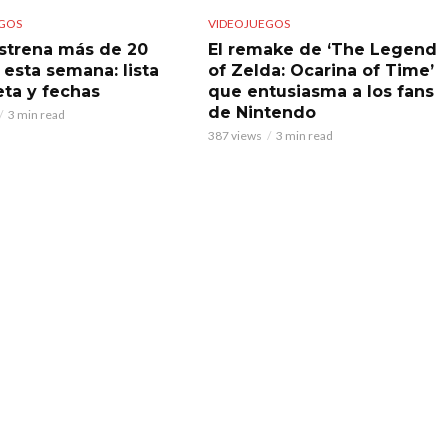
GOS
VIDEOJUEGOS
strena más de 20
El remake de ‘The Legend
 esta semana: lista
of Zelda: Ocarina of Time’
ta y fechas
que entusiasma a los fans
de Nintendo
3 min read
387 views
3 min read