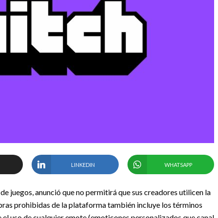
LINKEDIN
WHATSAPP
e juegos, anunció que no permitirá que sus creadores utilicen la
abras prohibidas de la plataforma también incluye los términos
íbe el uso de cualquier emote (emoticones personalizados que canal