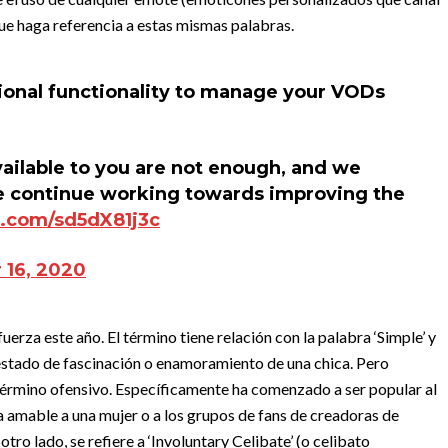
e haga referencia a estas mismas palabras.
onal functionality to manage your VODs
ailable to you are not enough, and we
e continue working towards improving the
r.com/sd5dX81j3c
16, 2020
erza este año. El término tiene relación con la palabra ‘Simple’ y
 estado de fascinación o enamoramiento de una chica. Pero
érmino ofensivo. Específicamente ha comenzado a ser popular al
a amable a una mujer o a los grupos de fans de creadoras de
otro lado, se refiere a ‘Involuntary Celibate’ (o celibato