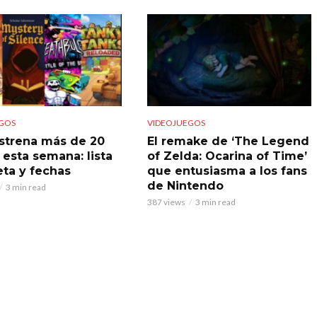
GOS
VIDEOJUEGOS
strena más de 20
El remake de ‘The Legend
 esta semana: lista
of Zelda: Ocarina of Time’
ta y fechas
que entusiasma a los fans
de Nintendo
3 min read
387 views
3 min read