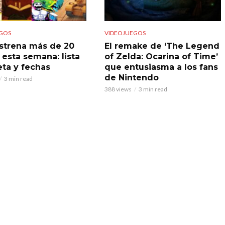
GOS
VIDEOJUEGOS
strena más de 20
El remake de ‘The Legend
 esta semana: lista
of Zelda: Ocarina of Time’
ta y fechas
que entusiasma a los fans
de Nintendo
3 min read
388 views
3 min read