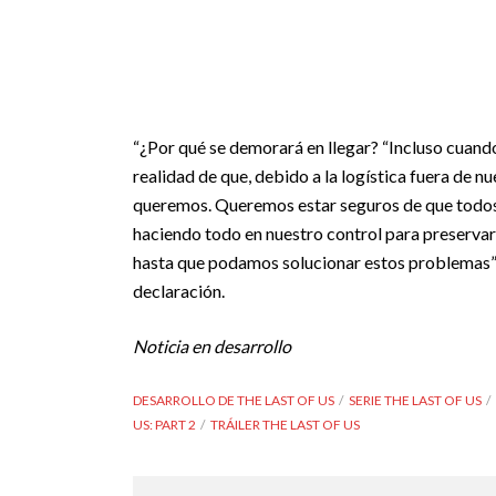
“¿Por qué se demorará en llegar? “Incluso cuan
realidad de que, debido a la logística fuera de n
queremos. Queremos estar seguros de que todos
haciendo todo en nuestro control para preservar l
hasta que podamos solucionar estos problemas”
declaración.
Noticia en desarrollo
DESARROLLO DE THE LAST OF US
SERIE THE LAST OF US
US: PART 2
TRÁILER THE LAST OF US