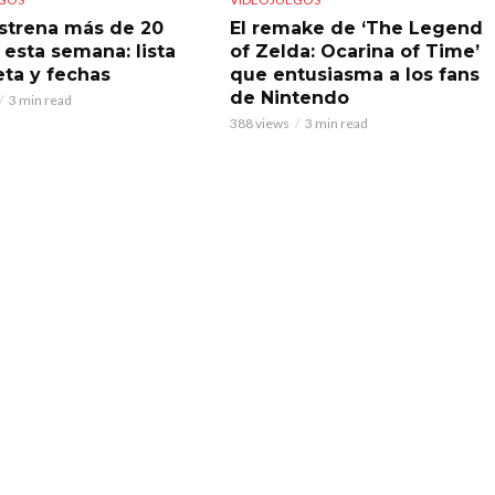
strena más de 20
El remake de ‘The Legend
 esta semana: lista
of Zelda: Ocarina of Time’
ta y fechas
que entusiasma a los fans
de Nintendo
3 min read
388 views
3 min read