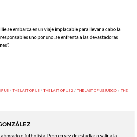
lie se embarca en un viaje implacable para llevar a cabo la
os responsables uno por uno, se enfrenta a las devastadoras
nes”.
OF US
THE LAST OF US
THE LAST OF US 2
THE LAST OF US JUEGO
THE
 GONZÁLEZ
abogado o futbolista. Pero en vez de estudiar o salir a la