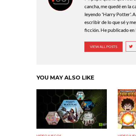
cancha, me quedé en la c
leyendo 'Harry Potter'. A
escribir de lo que sé y m
ficción. He publicado en 
VIEW ALL POSTS
YOU MAY ALSO LIKE
VIDEOJUEGOS
VIDEOJUE