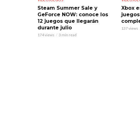
Steam Summer Sale y
Xbox e
GeForce NOW: conoce los
juegos
12 juegos que llegarán
comple
durante julio
137 views
174 views
3 min read