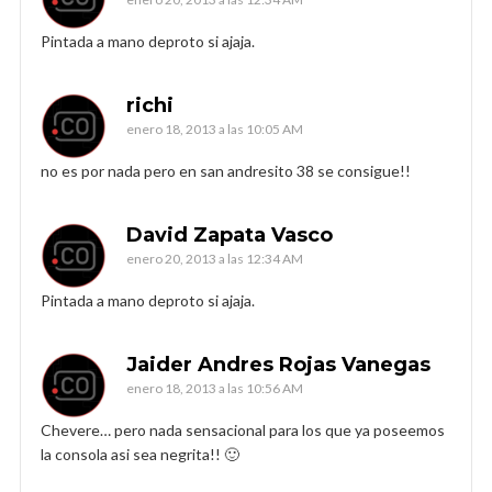
Pintada a mano deproto si ajaja.
richi
enero 18, 2013 a las 10:05 AM
no es por nada pero en san andresito 38 se consigue!!
David Zapata Vasco
enero 20, 2013 a las 12:34 AM
Pintada a mano deproto si ajaja.
Jaider Andres Rojas Vanegas
enero 18, 2013 a las 10:56 AM
Chevere… pero nada sensacional para los que ya poseemos
la consola asi sea negrita!! 🙂