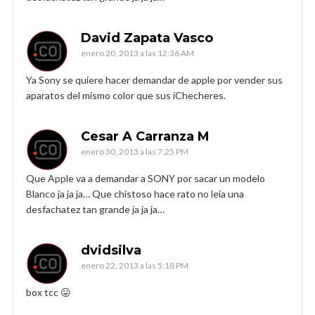
David Zapata Vasco
enero 20, 2013 a las 12:36 AM
Ya Sony se quiere hacer demandar de apple por vender sus
aparatos del mismo color que sus iChecheres.
Cesar A Carranza M
enero 30, 2013 a las 7:25 PM
Que Apple va a demandar a SONY por sacar un modelo
Blanco ja ja ja… Que chistoso hace rato no leía una
desfachatez tan grande ja ja ja…
dvidsilva
enero 22, 2013 a las 5:18 PM
box tcc 😛