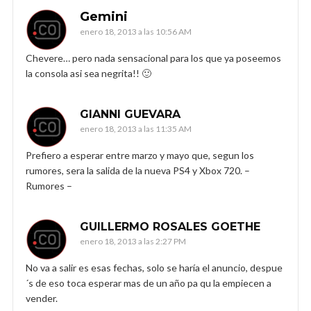
Gemini
enero 18, 2013 a las 10:56 AM
Chevere… pero nada sensacional para los que ya poseemos
la consola asi sea negrita!! 🙂
GIANNI GUEVARA
enero 18, 2013 a las 11:35 AM
Prefiero a esperar entre marzo y mayo que, segun los
rumores, sera la salida de la nueva PS4 y Xbox 720. –
Rumores –
GUILLERMO ROSALES GOETHE
enero 18, 2013 a las 2:27 PM
No va a salir es esas fechas, solo se haría el anuncio, despue
´s de eso toca esperar mas de un año pa qu la empiecen a
vender.