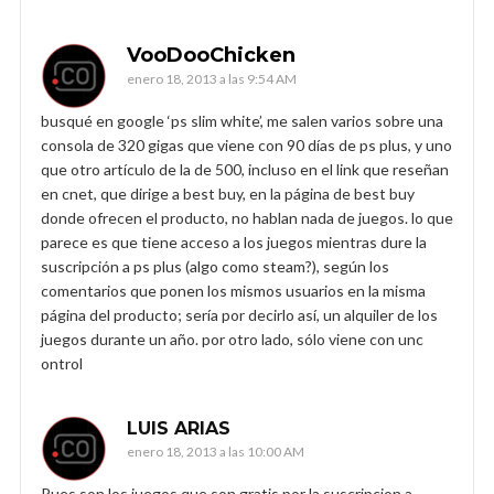
VooDooChicken
enero 18, 2013 a las 9:54 AM
busqué en google ‘ps slim white’, me salen varios sobre una
consola de 320 gigas que viene con 90 días de ps plus, y uno
que otro artículo de la de 500, incluso en el link que reseñan
en cnet, que dirige a best buy, en la página de best buy
donde ofrecen el producto, no hablan nada de juegos. lo que
parece es que tiene acceso a los juegos mientras dure la
suscripción a ps plus (algo como steam?), según los
comentarios que ponen los mismos usuarios en la misma
página del producto; sería por decirlo así, un alquiler de los
juegos durante un año. por otro lado, sólo viene con unc
ontrol
LUIS ARIAS
enero 18, 2013 a las 10:00 AM
Pues son los juegos que son gratis por la suscripcion a