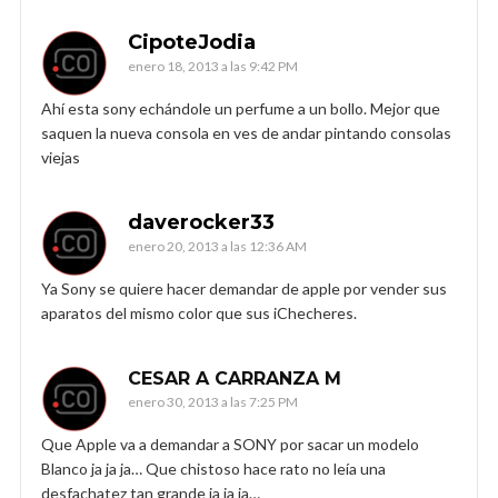
CipoteJodia
enero 18, 2013 a las 9:42 PM
Ahí esta sony echándole un perfume a un bollo. Mejor que
saquen la nueva consola en ves de andar pintando consolas
viejas
daverocker33
enero 20, 2013 a las 12:36 AM
Ya Sony se quiere hacer demandar de apple por vender sus
aparatos del mismo color que sus iChecheres.
CESAR A CARRANZA M
enero 30, 2013 a las 7:25 PM
Que Apple va a demandar a SONY por sacar un modelo
Blanco ja ja ja… Que chistoso hace rato no leía una
desfachatez tan grande ja ja ja…