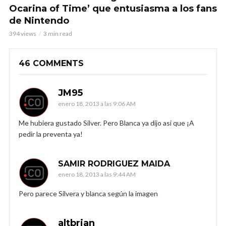
Ocarina of Time’ que entusiasma a los fans
de Nintendo
394 views
3 min read
46 COMMENTS
JM95
enero 18, 2013 a las 9:06 AM
Me hubiera gustado Silver. Pero Blanca ya dijo asi que ¡A
pedir la preventa ya!
SAMIR RODRIGUEZ MAIDA
enero 18, 2013 a las 9:44 AM
Pero parece Silvera y blanca según la imagen
altbrian