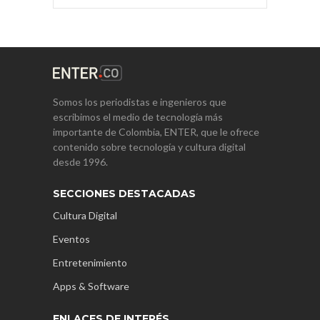
Somos los periodistas e ingenieros que
escribimos el medio de tecnología más
importante de Colombia, ENTER, que le ofrece
contenido sobre tecnología y cultura digital
desde 1996.
SECCIONES DESTACADAS
Cultura Digital
Eventos
Entretenimiento
Apps & Software
ENLACES DE INTERÉS