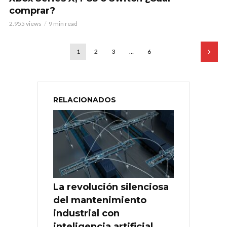
comprar?
2.955 views
9 min read
1
2
3
…
6
RELACIONADOS
La revolución silenciosa
del mantenimiento
industrial con
inteligencia artificial