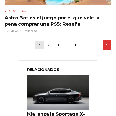
VIDEOJUEGOS
Astro Bot es el juego por el que vale la
pena comprar una PS5: Reseña
372 views
6 min read
1
2
3
…
11
RELACIONADOS
Kia lanza la Sportage X-