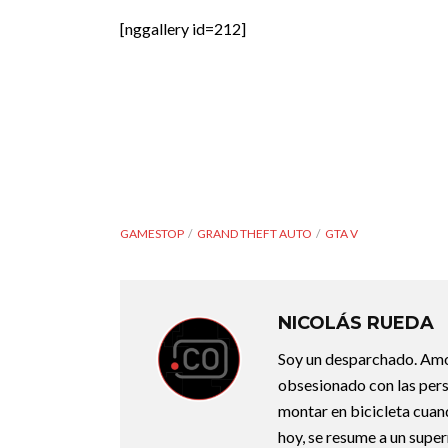
[nggallery id=212]
GAMESTOP
GRAND THEFT AUTO
GTA V
NICOLÁS RUEDA
Soy un desparchado. Amo l
obsesionado con las perso
montar en bicicleta cuan
hoy, se resume a un super