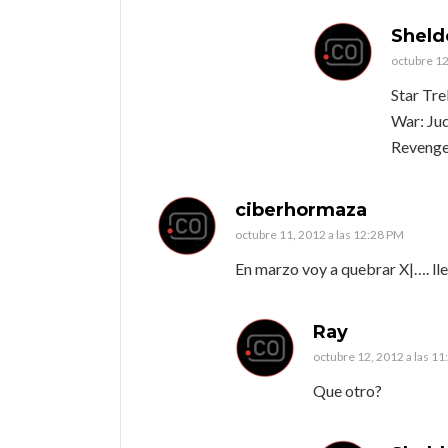
Shel
octubre 12
Star Tre
War: Jud
Revengea
ciberhormaza
octubre 11, 2012 a las 12:28 PM
En marzo voy a quebrar X|…. l
Ray
octubre 12, 2012 a las 1
Que otro?