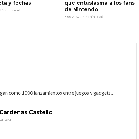
ta y fechas
que entusiasma a los fans
de Nintendo
3 min read
388 views
3 min read
legan como 1000 lanzamientos entre juegos y gadgets…
Cardenas Castello
1:40 AM