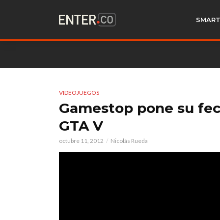
SMART
VIDEOJUEGOS
Gamestop pone su fec
GTA V
octubre 11, 2012
Nicolás Rueda