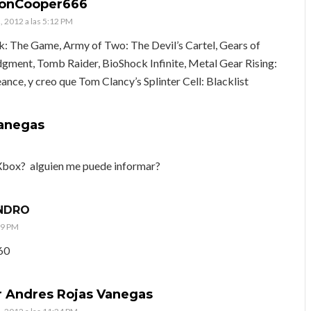
donCooper666
, 2012 a las 5:12 PM
k: The Game, Army of Two: The Devil’s Cartel, Gears of
gment, Tomb Raider, BioShock Infinite, Metal Gear Rising:
nce, y creo que Tom Clancy’s Splinter Cell: Blacklist
Vanegas
 Xbox? alguien me puede informar?
NDRO
09 PM
60
r Andres Rojas Vanegas