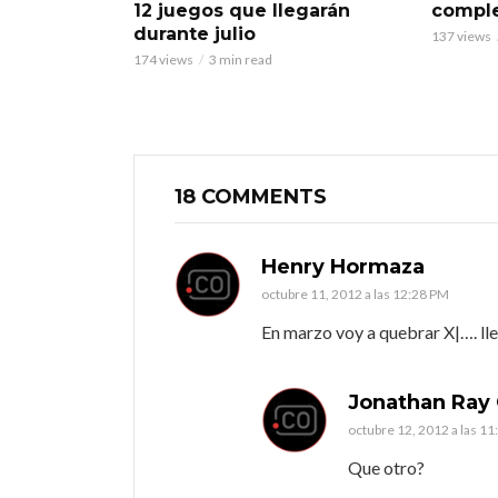
12 juegos que llegarán
comple
durante julio
137 views
174 views
3 min read
18 COMMENTS
Henry Hormaza
octubre 11, 2012 a las 12:28 PM
En marzo voy a quebrar X|…. l
Jonathan Ray 
octubre 12, 2012 a las 1
Que otro?