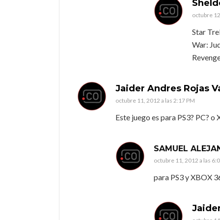
Shel
octubre 12
Star Tre
War: Jud
Revengea
Jaider Andres Rojas 
octubre 11, 2012 a las 2:17 PM
Este juego es para PS3? PC? o
SAMUEL ALEJA
octubre 11, 2012 a las 6:
para PS3 y XBOX 3
Jaide