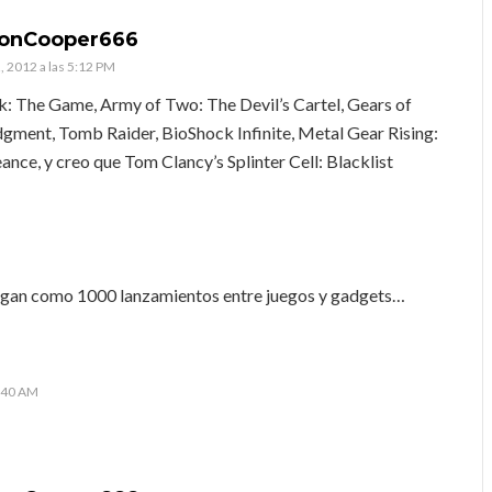
donCooper666
, 2012 a las 5:12 PM
k: The Game, Army of Two: The Devil’s Cartel, Gears of
gment, Tomb Raider, BioShock Infinite, Metal Gear Rising:
nce, y creo que Tom Clancy’s Splinter Cell: Blacklist
legan como 1000 lanzamientos entre juegos y gadgets…
1:40 AM