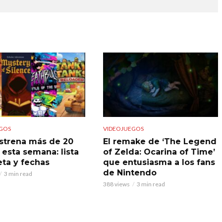
GOS
VIDEOJUEGOS
strena más de 20
El remake de ‘The Legend
 esta semana: lista
of Zelda: Ocarina of Time’
ta y fechas
que entusiasma a los fans
de Nintendo
3 min read
388 views
3 min read