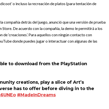
dicoot’ o incluso la recreación de platos (para tentación de
la compañía detrás del juego, anunció que una versión de prueba
n Store. De acuerdo con la compañía, la demo le permitirá a los
n de ‘creaciones’. Para aquellos con ningún contacto con
YouTube donde puedes jugar o interactuar con algunas de las
able to download from the PlayStation
nity creations, play a slice of Art’s
rse has to offer before diving in to the
eh6UNEo
#MadeInDreams