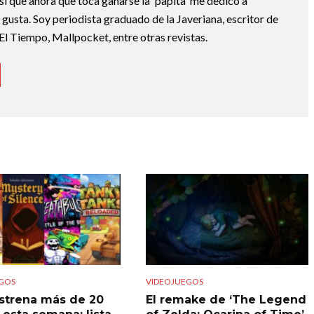
sí que ahora que toca ganarse la 'papita' me dedico a
e gusta. Soy periodista graduado de la Javeriana, escritor de
El Tiempo, Mallpocket, entre otras revistas.
GOS
VIDEOJUEGOS
strena más de 20
El remake de ‘The Legend