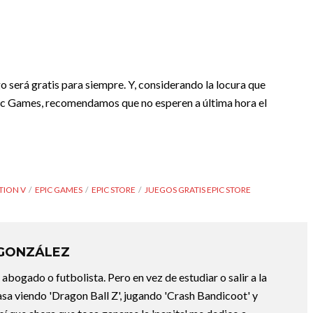
 será gratis para siempre. Y, considerando la locura que
pic Games, recomendamos que no esperen a última hora el
ATION V
EPIC GAMES
EPIC STORE
JUEGOS GRATIS EPIC STORE
 GONZÁLEZ
abogado o futbolista. Pero en vez de estudiar o salir a la
asa viendo 'Dragon Ball Z', jugando 'Crash Bandicoot' y