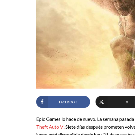
FACEBOOK
X
Epic Games lo hace de nuevo. La semana pasada 
Theft Auto V’.
Siete días después prometen volver 
juego está disponible desde hoy, 21 de mayo ha