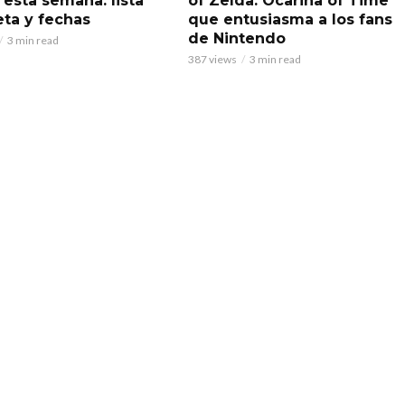
 esta semana: lista
of Zelda: Ocarina of Time’
ta y fechas
que entusiasma a los fans
de Nintendo
3 min read
387 views
3 min read