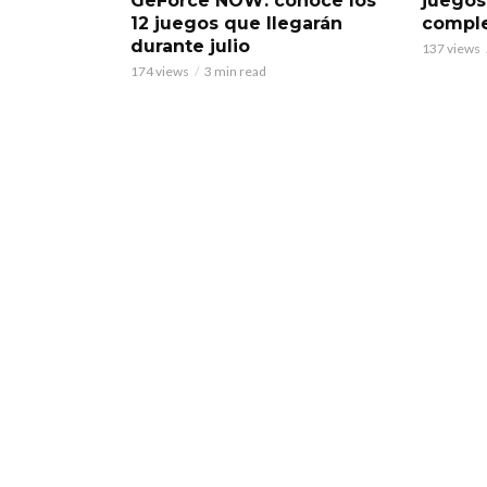
GeForce NOW: conoce los
juegos
12 juegos que llegarán
comple
durante julio
137 views
174 views
3 min read