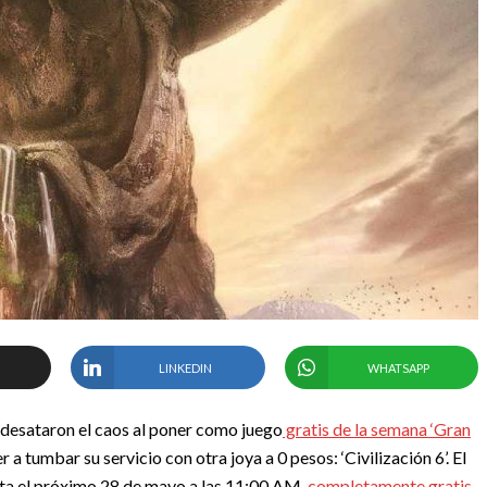
LINKEDIN
WHATSAPP
desataron el caos al poner como juego
gratis de la semana ‘Gran
a tumbar su servicio con otra joya a 0 pesos: ‘Civilización 6’. El
sta el próximo 28 de mayo a las 11:00 AM,
completamente gratis
.