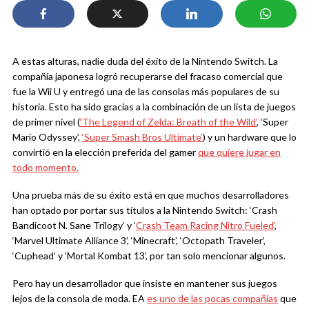
A estas alturas, nadie duda del éxito de la Nintendo Switch. La
compañía japonesa logró recuperarse del fracaso comercial que
fue la Wii U y entregó una de las consolas más populares de su
historia. Esto ha sido gracias a la combinación de un lista de juegos
de primer nivel (
‘The Legend of Zelda: Breath of the Wild’
, ‘Super
Mario Odyssey’,
‘Super Smash Bros Ultimate’
) y un hardware que lo
convirtió en la elección preferida del gamer
que quiere jugar en
todo momento.
Una prueba más de su éxito está en que muchos desarrolladores
han optado por portar sus títulos a la Nintendo Switch: ‘Crash
Bandicoot N. Sane Trilogy’ y ‘
Crash Team Racing Nitro Fueled’
,
‘Marvel Ultimate Alliance 3’, ‘Minecraft’, ‘Octopath Traveler’,
‘Cuphead’ y ‘Mortal Kombat 13’, por tan solo mencionar algunos.
Pero hay un desarrollador que insiste en mantener sus juegos
lejos de la consola de moda. EA
es uno de las pocas compañías
que