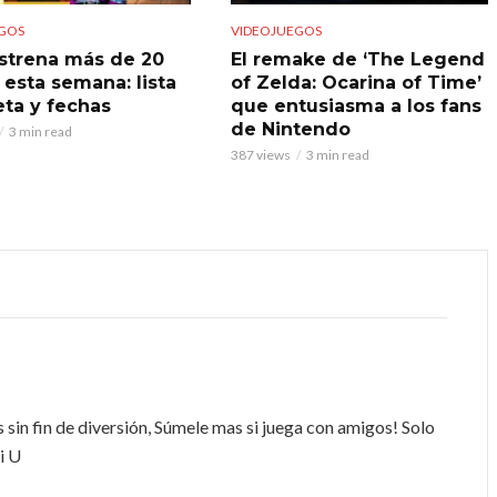
GOS
VIDEOJUEGOS
strena más de 20
El remake de ‘The Legend
 esta semana: lista
of Zelda: Ocarina of Time’
ta y fechas
que entusiasma a los fans
de Nintendo
3 min read
387 views
3 min read
 sin fin de diversión, Súmele mas si juega con amigos! Solo
i U