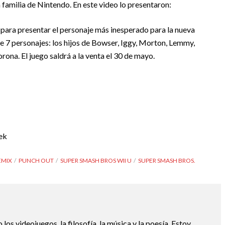
 familia de Nintendo. En este video lo presentaron:
para presentar el personaje más inesperado para la nueva
e 7 personajes: los hijos de Bowser, Iggy, Morton, Lemmy,
rona. El juego saldrá a la venta el 30 de mayo.
ek
EMIX
PUNCH OUT
SUPER SMASH BROS WII U
SUPER SMASH BROS.
os videojuegos, la filosofía, la música y la poesía. Estoy