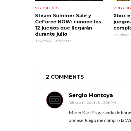
VIDEOJUEGOS
VIDEOJUE
Steam Summer Sale y
Xbox e
GeForce NOW: conoce los
juegos
12 juegos que llegarán
comple
durante julio
137 views
174 views
3 min read
2 COMMENTS
Sergio Montoya
febrero 14, 2014 a las 5:58 PM
Mario Kart Es garantia de horas
por ese Juego me compro la Wi