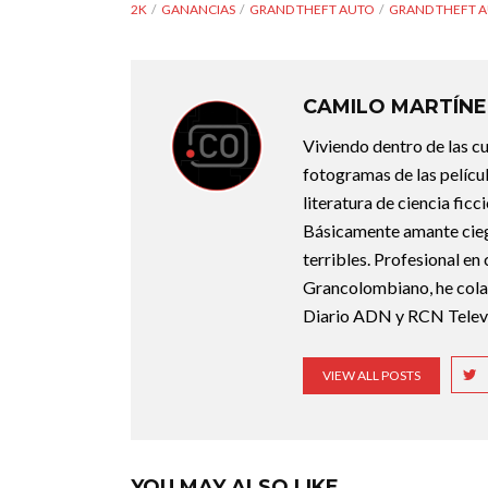
2K
GANANCIAS
GRAND THEFT AUTO
GRAND THEFT 
CAMILO MARTÍNE
Viviendo dentro de las c
fotogramas de las pelícu
literatura de ciencia fic
Básicamente amante ciego 
terribles. Profesional en
Grancolombiano, he cola
Diario ADN y RCN Televi
VIEW ALL POSTS
YOU MAY ALSO LIKE