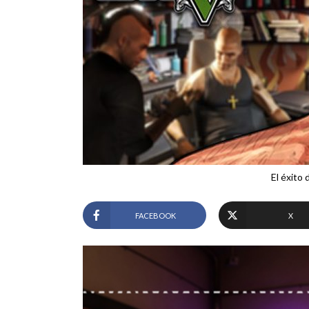
El éxito
FACEBOOK
X