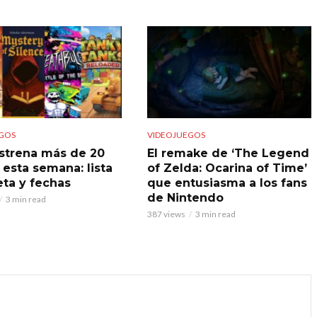
GOS
VIDEOJUEGOS
strena más de 20
El remake de ‘The Legend
 esta semana: lista
of Zelda: Ocarina of Time’
ta y fechas
que entusiasma a los fans
de Nintendo
3 min read
387 views
3 min read